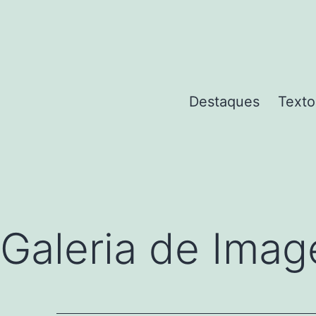
Pular
para
o
conteúdo
Destaques
Texto
Galeria de Imag