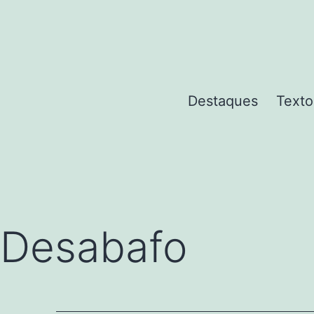
Pular
para
o
conteúdo
Destaques
Texto
Desabafo