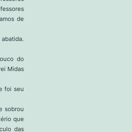
fessores
vamos de
abatida.
pouco do
ei Midas
 foi seu
e sobrou
tério que
culo das