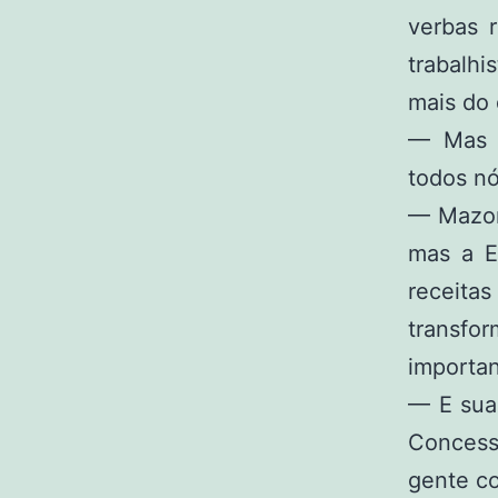
verbas 
trabalhi
mais do 
— Mas v
todos nó
— Mazon
mas a E
receita
transfo
importan
— E sua
Concess
gente c