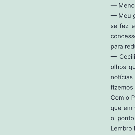
— Menos 
— Meu g
se fez 
concess
para red
— Cecil
olhos q
notícia
fizemos
Com o P
que em v
o ponto
Lembro 