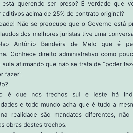
está querendo ser preso? É verdade que v
r aditivos acima de 25% do contrato original?
dade! Não se preocupe que o Governo está pr
laudos dos melhores juristas tive uma convers
lso Antônio Bandeira de Melo que é pet
inha. Conhece direito administrativo como pou
aula afirmando que não se trata de “poder faz
r fazer”.
ão?
o é que nos trechos sul e leste há indí
aridades e todo mundo acha que é tudo a mesm
na realidade são mandatos diferentes, não 
as obras destes trechos.