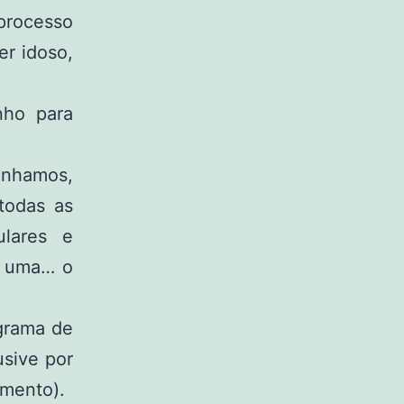
processo
er idoso,
nho para
anhamos,
todas as
ulares e
s uma… o
grama de
sive por
imento).