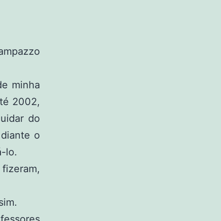
Rampazzo
 de minha
té 2002,
uidar do
diante o
-lo.
fizeram,
sim.
fessores