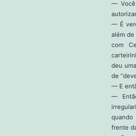
— Você 
autoriza
— É ver
além de 
com Ce
carteir
deu uma 
de “deve
— E ent
— Entã
irregul
quando 
frente d