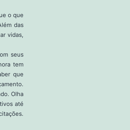
ue o que
Além das
r vidas,
com seus
hora tem
aber que
çamento.
do. Olha
tivos até
itações.