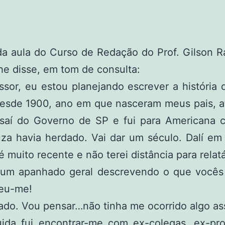
 da aula do Curso de Redação do Prof. Gilson 
lhe disse, em tom de consulta:
sor, eu estou planejando escrever a história
 desde 1900, ano em que nasceram meus pais, a
saí do Governo de SP e fui para Americana c
za havia herdado. Vai dar um século. Dalí em 
é muito recente e não terei distância para relatá
um apanhado geral descrevendo o que vocês 
eu-me!
do. Vou pensar…não tinha me ocorrido algo as
ida fui encontrar-me com ex-colegas, ex-pro