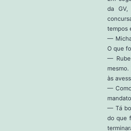
da GV, 
concurs
tempos e
— Micha
O que f
— Ruben
mesmo. 
às avess
— Como?
mandato 
— Tá bo
do que f
termina