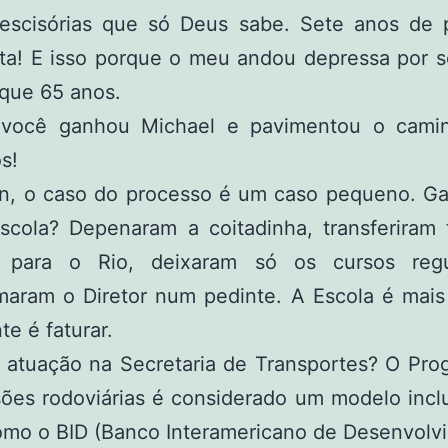
rescisórias que só Deus sabe. Sete anos de 
sta! E isso porque o meu andou depressa por s
que 65 anos.
ocê ganhou Michael e pavimentou o cami
s!
, o caso do processo é um caso pequeno. G
scola? Depenaram a coitadinha, transferiram 
s para o Rio, deixaram só os cursos reg
rmaram o Diretor num pedinte. A Escola é mai
te é faturar.
 atuação na Secretaria de Transportes? O Pro
ões rodoviárias é considerado um modelo inclu
omo o BID (Banco Interamericano de Desenvolv