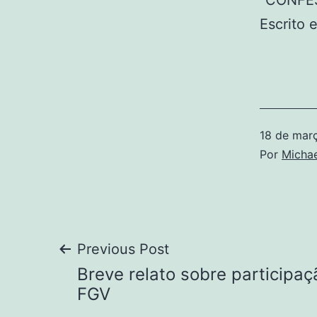
“CONFE
Escrito 
18 de mar
Por
Michae
Navegação
Previous Post
Breve relato sobre participa
de
FGV