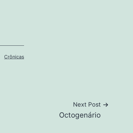
Categorizado
Crônicas
como
Next Post
Octogenário