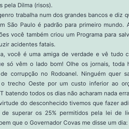
pela Dilma (risos).
enro trabalha num dos grandes bancos e diz q
em São Paulo é padrão para primeiro mundo. 
ões você também criou um Programa para salva
uzir acidentes fatais.
ia, você é uma amiga de verdade e vê tudo 
ue só vêm o lado bom! Olhe os jornais, toda 
s de corrupção no Rodoanel. Ninguém quer s
 o trecho Oeste por um custo inferior ao or
T batendo todos os dias não acharam nada erra
irtude do desconhecido tivemos que fazer adi
 de superar os 25% permitidos pela lei de lic
bem que o Governador Covas me disse um dia: