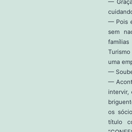
— Graça
cuidand
— Pois 
sem nad
família
Turismo
uma emp
— Soube 
— Aconte
intervir
briguen
os sóci
título 