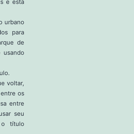
s e está
o urbano
dos para
arque de
e usando
ulo.
e voltar,
 entre os
sa entre
usar seu
o título