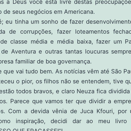
s a Deus você está livre destas preocupaçõe
o de seus negócios em Americana.
é; eu tinha um sonho de fazer desenvolviment
a de corrupções, fazer loteamentos fecha
s de classe média e média baixa, fazer um P
 de Aventura e outras tantas loucuras sempr
resa familiar de boa governança.
que vai tudo bem. As notícias vêm até São Pa
ceu o pior, os filhos não se entendem, tive qu
, estão todos bravos, e claro Neuza fica dividida
tos. Parece que vamos ter que dividir a empre
os. Com a devida vênia de Juca Kfouri, por 
como inspiração, decidi dar ao meu livro 