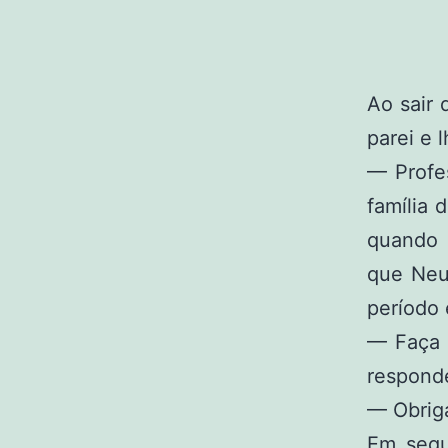
Ao sair
parei e 
— Profes
família
quando 
que Neu
período 
— Faça 
respond
— Obriga
Em segu