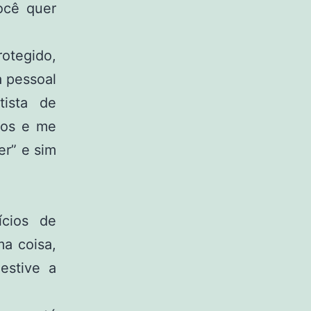
ocê quer
otegido,
a pessoal
ista de
cos e me
er” e sim
cios de
a coisa,
estive a